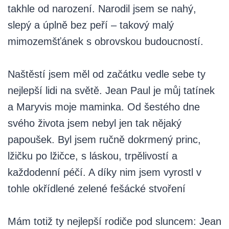
takhle od narození. Narodil jsem se nahý,
slepý a úplně bez peří – takový malý
mimozemšťánek s obrovskou budoucností.
Naštěstí jsem měl od začátku vedle sebe ty
nejlepší lidi na světě. Jean Paul je můj tatínek
a Maryvis moje maminka. Od šestého dne
svého života jsem nebyl jen tak nějaký
papoušek. Byl jsem ručně dokrmený princ,
lžičku po lžičce, s láskou, trpělivostí a
každodenní péčí. A díky nim jsem vyrostl v
tohle okřídlené zelené fešácké stvoření
Mám totiž ty nejlepší rodiče pod sluncem: Jean