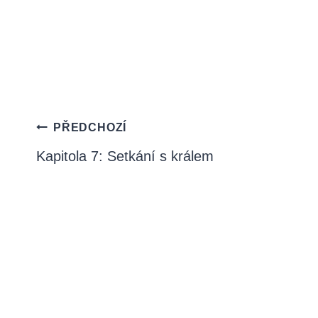
Navigace
PŘEDCHOZÍ
pro
Kapitola 7: Setkání s králem
příspěvek