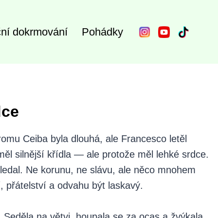
ní dokrmování
Pohádky
dce
romu Ceiba byla dlouhá, ale Francesco letěl
měl silnější křídla — ale protože měl lehké srdce.
 hledal. Ne korunu, ne slávu, ale něco mnohem
 přátelství a odvahu být laskavý.
 Seděla na větvi, houpala se za ocas a žvýkala