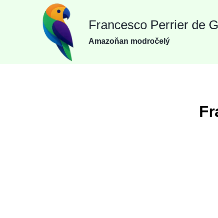
Přeskočit
Francesco Perrier de 
na
obsah
Amazoňan modročelý
Fr