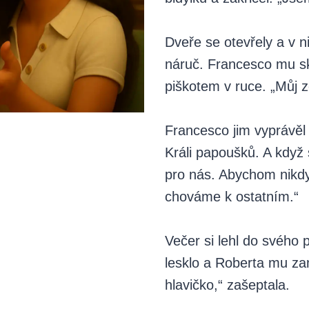
Dveře se otevřely a v ni
náruč. Francesco mu sko
piškotem v ruce. „Můj z
Francesco jim vyprávěl 
Králi papoušků. A když s
pro nás. Abychom nikdy 
chováme k ostatním.“
Večer si lehl do svého p
lesklo a Roberta mu za
hlavičko,“ zašeptala.