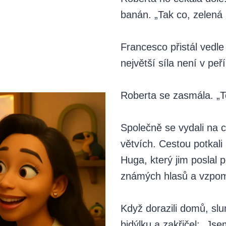
banán. „Tak co, zelená 
Francesco přistál vedle 
největší síla není v peří
Roberta se zasmála. „To
Společně se vydali na 
větvích. Cestou potkali
Huga, který jim poslal p
známých hlasů a vzpo
Když dorazili domů, sl
bidýlku a zakřičel: „Jse