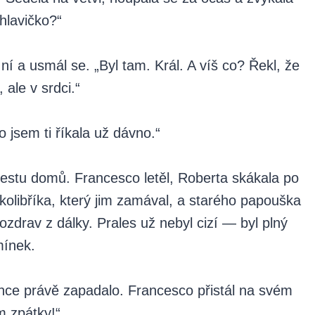
hlavičko?“
ní a usmál se. „Byl tam. Král. A víš co? Řekl, že
, ale v srdci.“
 jsem ti říkala už dávno.“
cestu domů. Francesco letěl, Roberta skákala po
 kolibříka, který jim zamával, a starého papouška
ozdrav z dálky. Prales už nebyl cizí — byl plný
mínek.
unce právě zapadalo. Francesco přistál na svém
m zpátky!“