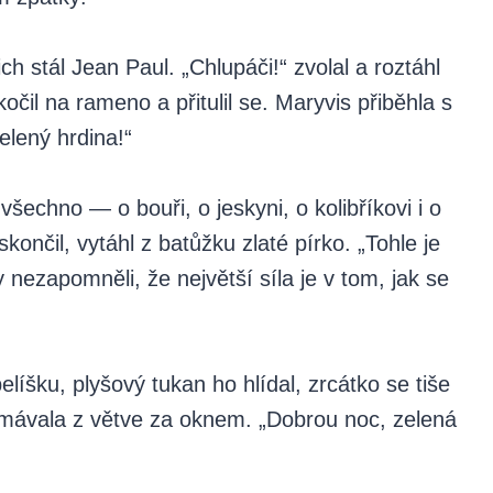
ch stál Jean Paul. „Chlupáči!“ zvolal a roztáhl
čil na rameno a přitulil se. Maryvis přiběhla s
elený hrdina!“
všechno — o bouři, o jeskyni, o kolibříkovi i o
končil, vytáhl z batůžku zlaté pírko. „Tohle je
nezapomněli, že největší síla je v tom, jak se
elíšku, plyšový tukan ho hlídal, zrcátko se tiše
mávala z větve za oknem. „Dobrou noc, zelená