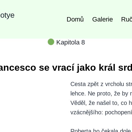
Gotye
Domů
Galerie
Ruč
Kapitola 8
ancesco se vrací jako král sr
Cesta zpět z vrcholu st
lehce. Ne proto, že by 
Věděl, že našel to, co
vzácnějšího: pochopení,
Roberta ho čekala dole.