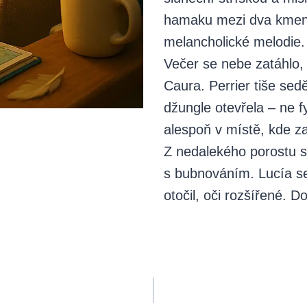
hamaku mezi dva kmeny,
melancholické melodie.
Večer se nebe zatáhlo, 
Caura. Perrier tiše sedě
džungle otevřela – ne fy
alespoň v místě, kde 
Z nedalekého porostu s
s bubnováním. Lucía se 
otočil, oči rozšířené. 