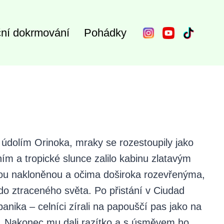
ní dokrmování
Pohádky
 údolím Orinoka, mraky se rozestoupily jako
ím a tropické slunce zalilo kabinu zlatavým
avou nakloněnou a očima doširoka rozevřenýma,
e do ztraceného světa. Po přistání v Ciudad
panika – celníci zírali na papouščí pas jako na
ru. Nakonec mu dali razítko a s úsměvem ho