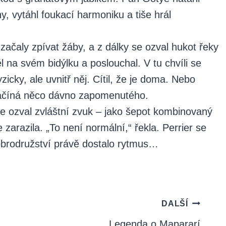
 vytáhl foukací harmoniku a tiše hrál
začaly zpívat žáby, a z dálky se ozval hukot řeky
l na svém bidýlku a poslouchal. V tu chvíli se
zicky, ale uvnitř něj. Cítil, že je doma. Nebo
začíná něco dávno zapomenutého.
e ozval zvláštní zvuk – jako šepot kombinovaný
zarazila. „To není normální,“ řekla. Perrier se
Dobrodružství právě dostalo rytmus…
DALŠÍ
Legenda o Mapararí