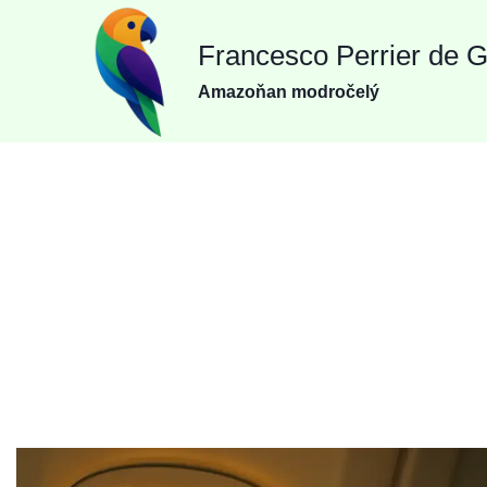
Přeskočit
Francesco Perrier de 
na
obsah
Amazoňan modročelý