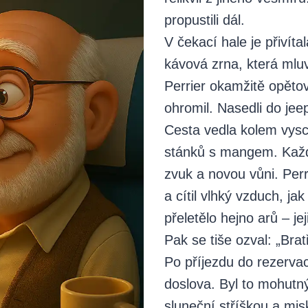
propustili dál.
V čekací hale je přivít
kávová zrna, která mluv
Perrier okamžitě opětov
ohromil. Nasedli do jee
Cesta vedla kolem vysc
stánků s mangem. Každ
zvuk a novou vůni. Per
a cítil vlhký vzduch, j
přeletělo hejno arů – jej
Pak se tiše ozval: „Brat
Po příjezdu do rezervac
doslova. Byl to mohutný
sluneční stříškou a mi