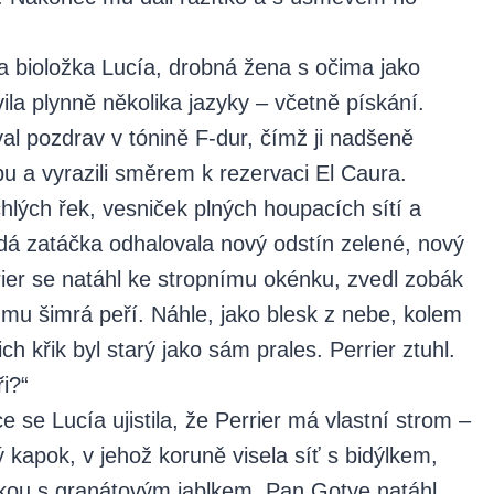
ala bioložka Lucía, drobná žena s očima jako
ila plynně několika jazyky – včetně pískání.
al pozdrav v tónině F-dur, čímž ji nadšeně
pu a vyrazili směrem k rezervaci El Caura.
hlých řek, vesniček plných houpacích sítí a
á zatáčka odhalovala nový odstín zelené, nový
rier se natáhl ke stropnímu okénku, zvedl zobák
ak mu šimrá peří. Náhle, jako blesk z nebe, kolem
ich křik byl starý jako sám prales. Perrier ztuhl.
ři?“
e se Lucía ujistila, že Perrier má vlastní strom –
 kapok, v jehož koruně visela síť s bidýlkem,
skou s granátovým jablkem. Pan Gotye natáhl