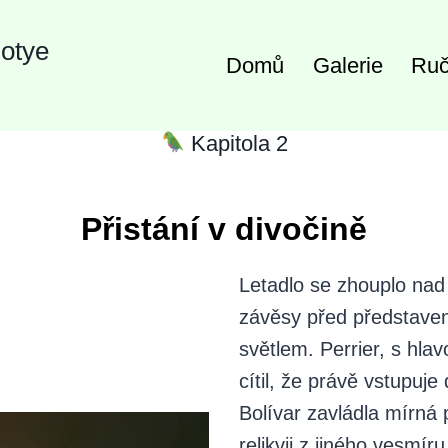
Gotye
Domů
Galerie
Ruč
Kapitola 2
Přistání v divočině
Letadlo se zhouplo nad
závěsy před představen
světlem. Perrier, s hl
cítil, že právě vstupuj
Bolívar zavládla mírná 
relikvii z jiného vesmí